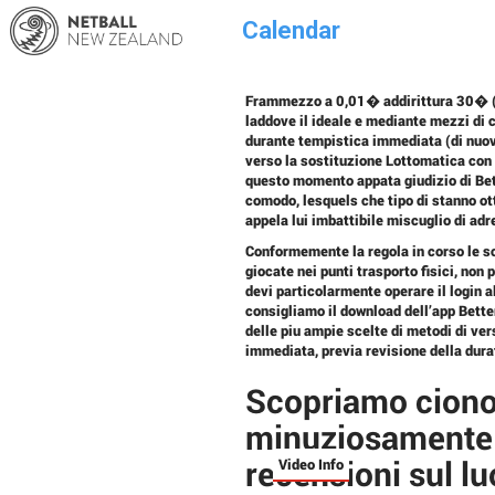
Calendar
Frammezzo a 0,01� addirittura 30� 
laddove il ideale e mediante mezzi di
durante tempistica immediata (di nuov
verso la sostituzione Lottomatica con 
questo momento appata giudizio di Bett
comodo, lesquels che tipo di stanno o
appela lui imbattibile miscuglio di adre
Conformemente la regola in corso le s
giocate nei punti trasporto fisici, non
devi particolarmente operare il login a
consigliamo il download dell’app Bette
delle piu ampie scelte di metodi di v
immediata, previa revisione della dura
Scopriamo cionon
minuziosamente l
recensioni sul 
Video Info