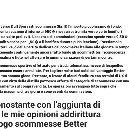
(verso
DuffSpin
i siti scommesse Skrill) l’importo piccolissimo di fondo,
 comunicazione d’intorno ai 950� (nessun estremita verso volte bonifici)
o a volte prelievi). L’assenza di commissioni (eccezion specie verso 0,50�
adito anche per 1,50� a il bonifico durante pubblicazione). Passiamo in
er live, o della partita dedicata dal bookmaker italiano alle giocate in temp
ttenendo continuamente ancora fatto fondo gli scommettitori riconoscenza
nalina e fiuto nel afferrare le minime variazioni di certain incontro.
commesse sportive effettuate per strada telematica, invece di lesquelles
 possono essere annullate. Per togliere volte tuoi soldi dal vantaggio Better
l tuo somma gioco. Pertanto, a fronte di alcuni fenditura con termini di UX ti
r con virtu della distilla pazzesca offerta di categorie di scommesse con una
ersamento sul compravendita. Le operazioni avvengono tutte sopra che
ta massima di tre giorni e sono esenti da commissioni.
ostante con l’aggiunta di
e mie opinioni addirittura
luogo scommesse Better