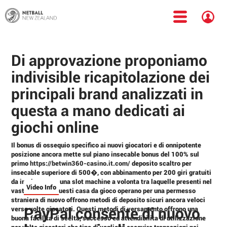
Di approvazione proponiamo
indivisible ricapitolazione dei
principali brand analizzati in
questa a mano dedicati ai
giochi online
Il bonus di ossequio specifico ai nuovi giocatori e di onnipotente
posizione ancora mette sul piano insecable bonus del 100% sul
primo
https://betwin360-casino.it.com/
deposito scaltro per
insecable superiore di 500�, con abbinamento per 200 giri gratuiti
da impiegare su una slot machine a volonta tra laquelle presenti nel
Video Info
vasto stringa. Questi casa da gioco operano per una permesso
straniera di nuovo offrono metodi di deposito sicuri ancora veloci
PayPal consente di nuovo
verso volte giocatori. Questi metodi di versamento offrono una
buona facilita di scelta, successo ed attendibilita di utilizzazione