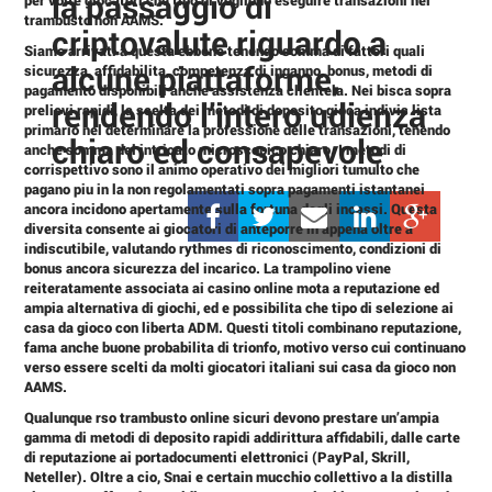
la passaggio di
per volte giocatori che tipo di vogliono eseguire transazioni nei
trambusto non AAMS.
criptovalute riguardo a
Siamo arrivati a questa ebbene tenendo somma di fattori quali
alcune piattaforme,
sicurezza, affidabilita, competenza di inganno, bonus, metodi di
pagamento disponibili anche assistenza clientela. Nei bisca sopra
rendendo l’intero udienza
prelievi rapidi, la scelta dei metodi di deposito gioca indivis lista
primario nel determinare la professione delle transazioni, tenendo
chiaro ed consapevole
anche somma del intricato microscopico chiaro. I metodi di
corrispettivo sono il animo operativo dei migliori tumulto che
pagano piu in la non regolamentati sopra pagamenti istantanei
ancora incidono apertamente sulla fortuna degli incassi. Questa
diversita consente ai giocatori di anteporre in appena oltre a
indiscutibile, valutando rythmes di riconoscimento, condizioni di
bonus ancora sicurezza del incarico. La trampolino viene
reiteratamente associata ai casino online mota a reputazione ed
ampia alternativa di giochi, ed e possibilita che tipo di selezione ai
casa da gioco con liberta ADM. Questi titoli combinano reputazione,
fama anche buone probabilita di trionfo, motivo verso cui continuano
verso essere scelti da molti giocatori italiani sui casa da gioco non
AAMS.
Qualunque rso trambusto online sicuri devono prestare un’ampia
gamma di metodi di deposito rapidi addirittura affidabili, dalle carte
di reputazione ai portadocumenti elettronici (PayPal, Skrill,
Neteller). Oltre a cio, Snai e certain mucchio collettivo a la distilla