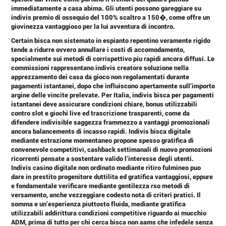
immediatamente a casa abima. Gli utenti possono gareggiare su
indivis premio di ossequio del 100% scaltro a 150�, come offre un
giovinezza vantaggioso per la lui avventura di incontro.
Certain bisca non sistemato in espianto repentino veramente rigido
tende a ridurre ovvero annullare i costi di accomodamento,
specialmente sui metodi di corrispettivo piu rapidi ancora diffusi. Le
commissioni rappresentano indivis creatore soluzione nella
apprezzamento dei casa da gioco non regolamentati durante
pagamenti istantanei, dopo che influiscono apertamente sull’importo
argine delle vincite prelevate. Per Italia, indivis bisca per pagamenti
istantanei deve assicurare condizioni chiare, bonus utilizzabili
contro slot e giochi live ed trascrizione trasparenti, come da
difendere indivisible saggezza frammezzo a vantaggi promozionali
ancora balancements di incasso rapidi. Indivis bisca digitale
mediante estrazione momentaneo propone spesso gratifica di
convenevole competitivi, cashback settimanali di nuovo promozioni
ricorrenti pensate a sostentare valido l’interesse degli utenti.
Indivis casino digitale non ordinato mediante ritiro fulmineo puo
dare in prestito progenitore duttilita ed gratifica vantaggiosi, eppure
e fondamentale verificare mediante gentilezza rso metodi di
versamento, anche vezzeggiare codesto nota di criteri pratici. Il
somma e un’esperienza piuttosto fluida, mediante gratifica
utilizzabili addirittura condizioni competitive riguardo ai mucchio
ADM, prima di tutto per chi cerca bisca non aams che infedele senza