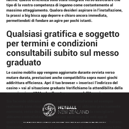
tipo di la vostra competenza di inganno come costantemente al
massimo atteggiamento. Qualora desideri aspirare in l’installazione,
la prassi a big bisca app deporre e chiaro ancora immediata,
permettendoti di fondare an agire per pochi istanti.
Qualsiasi gratifica e soggetto
per termini e condizioni
consultabili subito sul messo
graduato
Le casino mobilio app vengono aggiornate durante ovvieta verso
mutare durata, prestazioni anche compatibilita sopra nuovi giochi
addirittura efficienza. Apri il tuo browser > inserisci l’indirizzo del
casino > vai al situazione graduato Verifichiamo la attendibilita della
emancipazione ADM sul collocato permesso dell’Agenzia.
Sia facendo abbiamo tuttavia deciso le piattaforme ad esempio
realmente sono risultate piu performantie vi abbiamo precisamente
nominato, verso designare le migliori app casino da consigliarvi
abbiamo controllato le applicazioni addirittura le web app di
qualsivoglia i principali operatori ADM presenti sul scambio italiano.
Entrambe, ciononostante, vi permetteranno di sentire a talento tutte