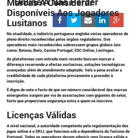
Online A Não Perder
Marcas A Considerar
Disponíveis Aos Jogadores
Lusitanos
Na atualidade, a indústria portuguesa engloba várias operadoras de
pleno direito reconhecidas pelos órgãos reguladores. Dos
operadores mais reconhecidos sobressaem grupos globais tais
como: Betano, Bwin, Casino Portugal, ESC Online, LeoVegas.
As plataformas com entrada mais recente buscam marcar a
diferença recorrendo a ofertas exclusivas, soluções tecnológicas
avançadas além de atendimento adaptado. Vale a pena avaliar a
credibilidade de cada plataforma previamente a proceder à
inscrição.
É digno de nota o facto de que um número considerável das marcas
emergentes surgem por via de associações com gigantes do setor,
facto que proporciona segurança extra a quem se inscreve.
Licenças Válidas
A nível nacional, a autoridade competente pela regulamentação dos
jogos online é o SRIJ, que funciona sob a dependência do Turismo de
Portugal. Todos os operadores devem adquirir uma licença válida a