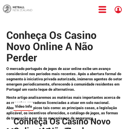
Conheça Os Casino
Novo Online A Não
Perder
O mercado português de jogos de azar online exibe um avanço
considerável nos períodos mais recentes. Após a abertura formal do
segmento à iniciativa privada autorizada, inúmeros agentes do setor
emergem periodicamente, oferecendo à comunidade residentes em
Portugal um vasto leque de alternativas.
Neste artigo analisaremos as matérias mais importantes acerca de
as recentes operadoras licenciadas a atuar em solo nacional.
Video Info
Abordaremos tópicos tais como: as principais casas, a legislação
aplicável, os incentivos oferecidos, o catálogo de jogos, as formas
Conheça Os Casino Novo
de transação a par de os mecanismos de segurança.